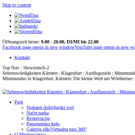
Skip to content
Öffnungszeit heute:
9.00 - 20.00, DI/MI bis 22.00
Facebook page opens in new window
YouTube page opens in new w
Kontakt
Top Nav - Slowenisch-2
Sehenswürdigkeiten Kärnten : Klagenfurt : Ausflugsziele : Minimund
Minimundus in Klagenfurt, Kärnten: Die kleine Welt am Wörthersee – 
Park
Notranji doživljajski svet
Načrt parka
Restavracija
Panoramsko kolo
Galerija slik/Virtualna tura 360°
O Minimundusu