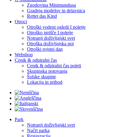
Zgodovina Minimundusa
Gradnja modelov in delavnica
Rettet das Kind
Otroci
Otroški vodeni ogledi I poletje
Otroško igrišče I poletje
Notranji doživljajski svet
Otroška doživljajska pot
Otroški rojstni dan
Webshop
Cenik & odpiralni čas
Cenik & odpiralni čas poleti
Skupinska potovanja
Šolske skupine
Lokacija in prihod
Park
Notranji doživljajski svet
Načrt parka
Restavracija