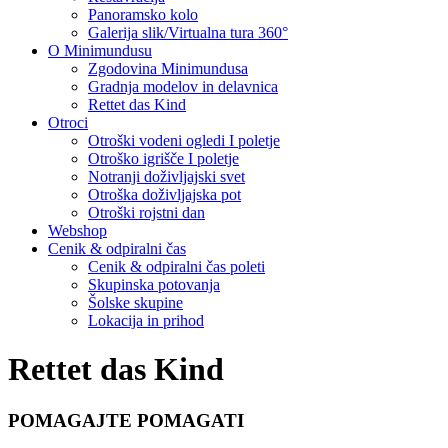
Panoramsko kolo
Galerija slik/Virtualna tura 360°
O Minimundusu
Zgodovina Minimundusa
Gradnja modelov in delavnica
Rettet das Kind
Otroci
Otroški vodeni ogledi I poletje
Otroško igrišče I poletje
Notranji doživljajski svet
Otroška doživljajska pot
Otroški rojstni dan
Webshop
Cenik & odpiralni čas
Cenik & odpiralni čas poleti
Skupinska potovanja
Šolske skupine
Lokacija in prihod
Rettet das Kind
POMAGAJTE POMAGATI