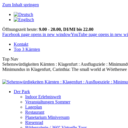
Zum Inhalt springen
Öffnungszeit heute:
9.00 - 20.00, DI/MI bis 22.00
Facebook page opens in new window
YouTube page opens in new w
Kontakt
Top 3 Kärnten
Top Nav
Sehenswürdigkeiten Kärnten : Klagenfurt : Ausflugsziele : Minimund
Minimundus in Klagenfurt, Carinthia: The small world at Wörthersee – 
Der Park
Indoor Erlebniswelt
Veranstaltungen Sommer
Lageplan
Restaurant
Planetarium Miniversum
Riesenrad
Bildergalerie / 360° Virtuelle Tour