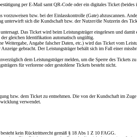
stätigung per E-Mail samt QR-Code oder ein digitales Ticket (beides i
s vorzuweisen bzw. bei der Einlasskontrolle (Gate) abzuscannen. And
ng unterwirft sich die Kundschaft bzw. der Nutzer/die Nutzerin des T
untersagt. Das Ticket wird beim Leistungsträger eingelesen und damit ent
der gleichen Identifikation automatisch ungültig.
he Weitergabe, Angabe falscher Daten, etc.) wird das Ticket vom Leist
Anzeige gebracht. Der Leistungsträger behält sich im Fall einer miss
unverzüglich dem Leistungsträger melden, um die Sperre des Tickets zu 
strägers für verlorene oder gestohlene Tickets besteht nicht.
ätigung bzw. dem Ticket zu entnehmen. Die von der Kundschaft im Z
bwicklung verwendet.
besteht kein Rücktrittsrecht gemäß § 18 Abs 1 Z 10 FAGG.