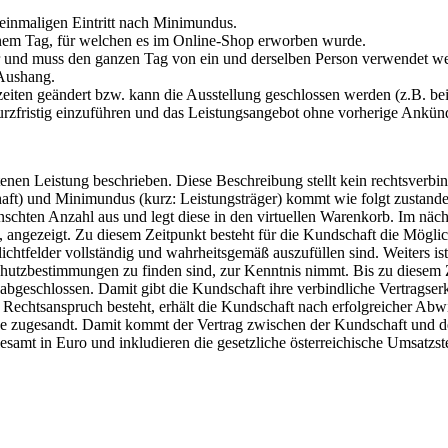
 einmaligen Eintritt nach Minimundus.
jenem Tag, für welchen es im Online-Shop erworben wurde.
gbar und muss den ganzen Tag von ein und derselben Person verwendet w
 Aushang.
ten geändert bzw. kann die Ausstellung geschlossen werden (z.B. bei 
urzfristig einzuführen und das Leistungsangebot ohne vorherige Ankü
en Leistung beschrieben. Diese Beschreibung stellt kein rechtsverbin
aft) und Minimundus (kurz: Leistungsträger) kommt wie folgt zustan
chten Anzahl aus und legt diese in den virtuellen Warenkorb. Im nächst
t, angezeigt. Zu diesem Zeitpunkt besteht für die Kundschaft die Mögli
chtfelder vollständig und wahrheitsgemäß auszufüllen sind. Weiters i
chutzbestimmungen zu finden sind, zur Kenntnis nimmt. Bis zu diesem
schlossen. Damit gibt die Kundschaft ihre verbindliche Vertragserk
htsanspruch besteht, erhält die Kundschaft nach erfolgreicher Abwi
se zugesandt. Damit kommt der Vertrag zwischen der Kundschaft und d
lesamt in Euro und inkludieren die gesetzliche österreichische Umsatzs