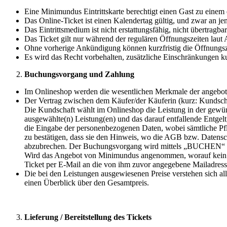
Eine Minimundus Eintrittskarte berechtigt einen Gast zu einem
Das Online-Ticket ist einen Kalendertag gültig, und zwar an 
Das Eintrittsmedium ist nicht erstattungsfähig, nicht übertra
Das Ticket gilt nur während der regulären Öffnungszeiten laut
Ohne vorherige Ankündigung können kurzfristig die Öffnungszei
Es wird das Recht vorbehalten, zusätzliche Einschränkungen k
Buchungsvorgang und Zahlung
Im Onlineshop werden die wesentlichen Merkmale der angeboten
Der Vertrag zwischen dem Käufer/der Käuferin (kurz: Kundsch
Die Kundschaft wählt im Onlineshop die Leistung in der gewüns
ausgewählte(n) Leistung(en) und das darauf entfallende Entgel
die Eingabe der personenbezogenen Daten, wobei sämtliche Pfli
zu bestätigen, dass sie den Hinweis, wo die AGB bzw. Datens
abzubrechen. Der Buchungsvorgang wird mittels „BUCHEN“ abge
Wird das Angebot von Minimundus angenommen, worauf kein Rec
Ticket per E-Mail an die von ihm zuvor angegebene Mailadres
Die bei den Leistungen ausgewiesenen Preise verstehen sich al
einen Überblick über den Gesamtpreis.
Lieferung / Bereitstellung des Tickets