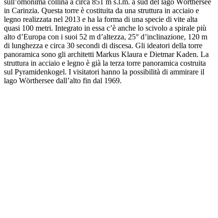
sull’omonima collina a circa 851 m s.l.m. a sud del lago Wörthersee
in Carinzia. Questa torre è costituita da una struttura in acciaio e
legno realizzata nel 2013 e ha la forma di una specie di vite alta
quasi 100 metri. Integrato in essa c’è anche lo scivolo a spirale più
alto d’Europa con i suoi 52 m d’altezza, 25° d’inclinazione, 120 m
di lunghezza e circa 30 secondi di discesa. Gli ideatori della torre
panoramica sono gli architetti Markus Klaura e Dietmar Kaden. La
struttura in acciaio e legno è già la terza torre panoramica costruita
sul Pyramidenkogel. I visitatori hanno la possibilità di ammirare il
lago Wörthersee dall’alto fin dal 1969.