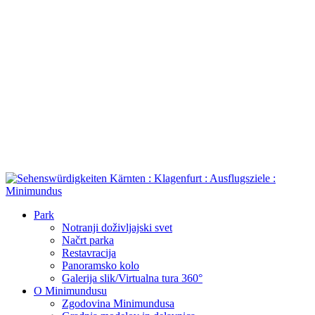
Park
Notranji doživljajski svet
Načrt parka
Restavracija
Panoramsko kolo
Galerija slik/Virtualna tura 360°
O Minimundusu
Zgodovina Minimundusa