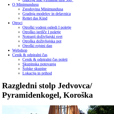
O Minimundusu
Zgodovina Minimundusa
Gradnja modelov in delavnica
Rettet das Kind
Otroci
Otroški vodeni ogledi I poletje
Otroško igrišče I poletje
Notranji doživljajski svet
Otroška doživljajska pot
Otroški rojstni dan
Webshop
Cenik & odpiralni čas
Cenik & odpiralni čas poleti
Skupinska potovanja
Šolske skupine
Lokacija in prihod
Razgledni stolp Jedvovca/
Pyramidenkogel, Koroška