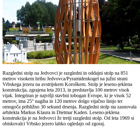
Razgledni stolp na Jedvovci je razgledni in oddajni stolp na 851
metrov visokem hribu Jedvovca/Pyramidenkogel na južni strani
Vrbskega jezera na avstrijskem Koroškem. Stolp je leseno-jeklena
konstrukcija, zgrajena leta 2013, in predstavlja 100 metrov visok
vijak. Integriran je najvišji stavbni tobogan Evrope, ki je visok 52
metrov, ima 25° nagiba in 120 metrov dolgo vijačno linijo ter
omogoča približno 30 sekund drsenja. Razgledni stolp sta zasnovala
arhitekta Markus Klaura in Dietmar Kaden. Leseno-jeklena
konstrukcija je na Jedvovci že tretji razgledni stolp. Od leta 1969 si
obiskovalci Vrbsko jezero lahko ogledajo od zgoraj.