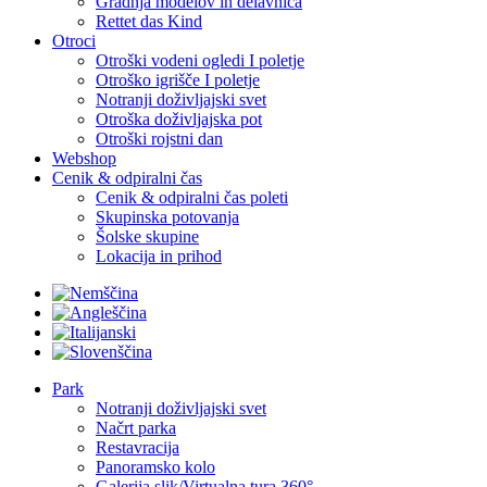
Gradnja modelov in delavnica
Rettet das Kind
Otroci
Otroški vodeni ogledi I poletje
Otroško igrišče I poletje
Notranji doživljajski svet
Otroška doživljajska pot
Otroški rojstni dan
Webshop
Cenik & odpiralni čas
Cenik & odpiralni čas poleti
Skupinska potovanja
Šolske skupine
Lokacija in prihod
Park
Notranji doživljajski svet
Načrt parka
Restavracija
Panoramsko kolo
Galerija slik/Virtualna tura 360°